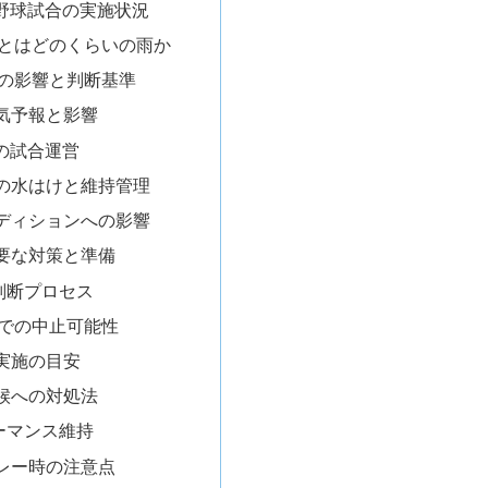
の野球試合の実施状況
mとはどのくらいの雨か
mの影響と判断基準
気予報と影響
の試合運営
の水はけと維持管理
ディションへの影響
要な対策と準備
判断プロセス
mでの中止可能性
実施の目安
候への対処法
ーマンス維持
レー時の注意点