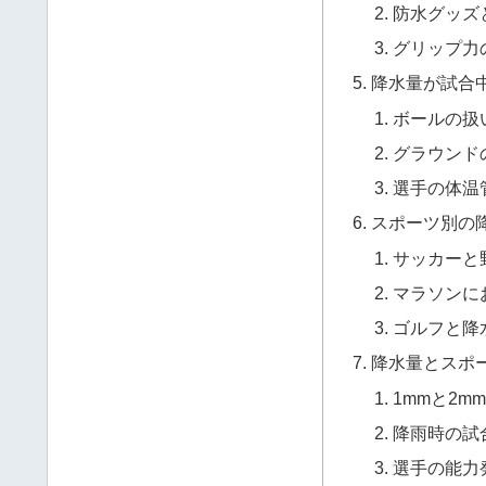
防水グッズ
グリップ力
降水量が試合
ボールの扱
グラウンド
選手の体温
スポーツ別の
サッカーと
マラソンに
ゴルフと降
降水量とスポ
1mmと2m
降雨時の試
選手の能力