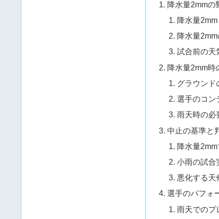
降水量2mm
降水量2m
降水量2m
試合前の天
降水量2mm時
グラウンド
選手のコン
雨天時の必
中止の基準と
降水量2m
小雨の試合
悪化する天
選手のパフォ
雨天でのプ