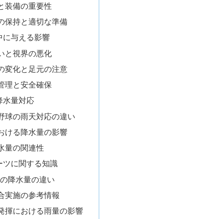
と装備の重要性
の保持と適切な準備
中に与える影響
いと視界の悪化
の変化と足元の注意
管理と安全確保
降水量対応
野球の雨天対応の違い
おける降水量の影響
水量の関連性
ーツに関する知識
mの降水量の違い
合実施の参考情報
発揮における雨量の影響