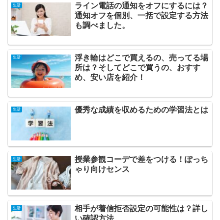
ライン電話の通知をオフにするには？
生活
通知オフを個別、一括で設定する方法
も調べました。
浮き輪はどこで買えるの、売ってる場
生活
所は？そしてどこで買うの、おすす
め、安い店を紹介！
優秀な成績を収めるための学習法とは
生活
授業参観コーデで差をつける！ぽっち
生活
ゃり向けセンス
相手が着信拒否設定の可能性は？詳し
生活
い確認方法