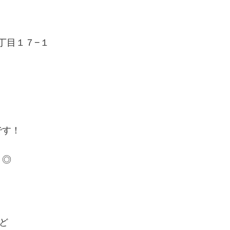
１丁目１７−１
です！
リ◎
ど