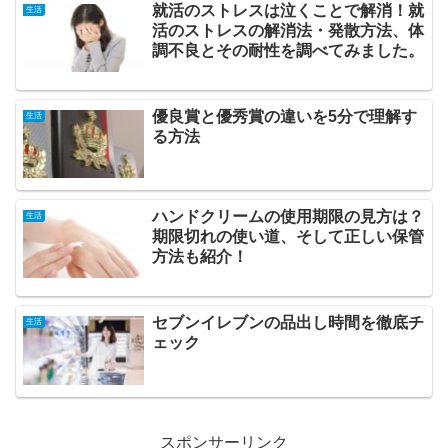
就活のストレスは泣くことで解消！就
生活
活のストレスの解消法・発散方法、体
調不良とその耐性を調べてみました。
優良賞と優秀賞の違いを5分で理解す
生活
る方法
ハンドクリームの使用期限の見方は？
生活
期限切れの使い道、そして正しい保管
方法も紹介！
セブンイレブンの品出し時間を徹底チ
生活
ェック
スポンサーリンク