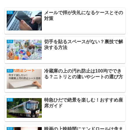
メールで拝が失礼になるケースとその
生活
対策
切手を貼るスペースがない？裏技で解
生活
決する方法
冷蔵庫の上の汚れ防止は100均ででき
生活
る？ニトリとの違いやシートの選び方
特急ひだで絶景を楽しむ！おすすめ座
生活
席ガイド
映画の上映時間にエンドロールは含ま
生活