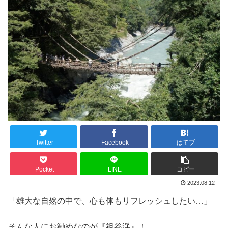
Twitter
Facebook
はてブ
Pocket
LINE
コピー
2023.08.12
「雄大な自然の中で、心も体もリフレッシュしたい…」
そんな人にお勧めなのが『祖谷渓』！