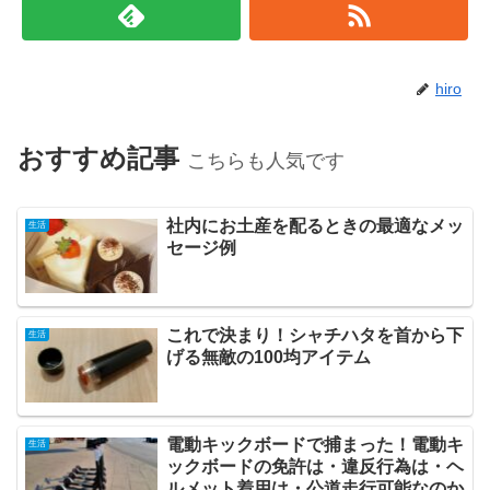
hiro
おすすめ記事
こちらも人気です
社内にお土産を配るときの最適なメッ
生活
セージ例
これで決まり！シャチハタを首から下
生活
げる無敵の100均アイテム
電動キックボードで捕まった！電動キ
生活
ックボードの免許は・違反行為は・ヘ
ルメット着用は・公道走行可能なのか