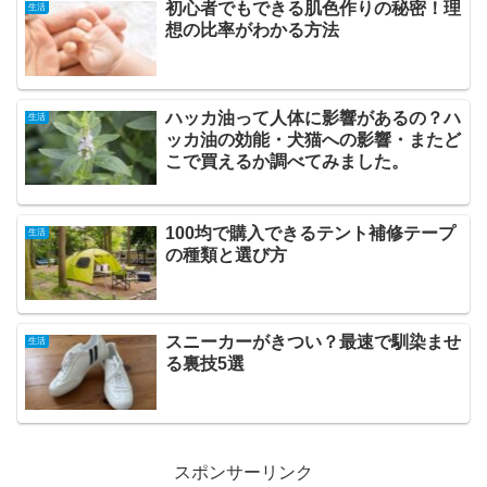
初心者でもできる肌色作りの秘密！理
生活
想の比率がわかる方法
ハッカ油って人体に影響があるの？ハ
生活
ッカ油の効能・犬猫への影響・またど
こで買えるか調べてみました。
100均で購入できるテント補修テープ
生活
の種類と選び方
スニーカーがきつい？最速で馴染ませ
生活
る裏技5選
スポンサーリンク