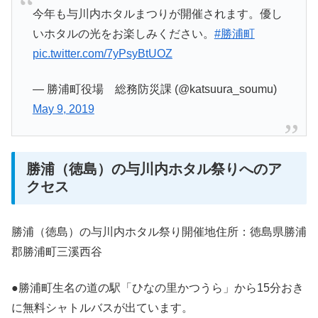
今年も与川内ホタルまつりが開催されます。優し
いホタルの光をお楽しみください。
#勝浦町
pic.twitter.com/7yPsyBtUOZ
— 勝浦町役場 総務防災課 (@katsuura_soumu)
May 9, 2019
勝浦（徳島）の与川内ホタル祭りへのア
クセス
勝浦（徳島）の与川内ホタル祭り開催地住所：徳島県勝浦
郡勝浦町三溪西谷
●勝浦町生名の道の駅「ひなの里かつうら」から15分おき
に無料シャトルバスが出ています。