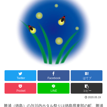
Twitter
Facebook
はてブ
Pocket
LINE
コピー
2020.05.19
勝浦（徳島）の与川内ホタル祭りは徳島県東部の町、勝浦